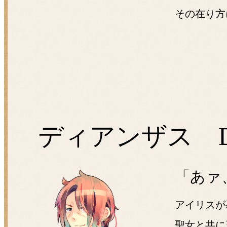
その在り方
ディアンザス Dia
「あァ
アイリスが
聖女と共に