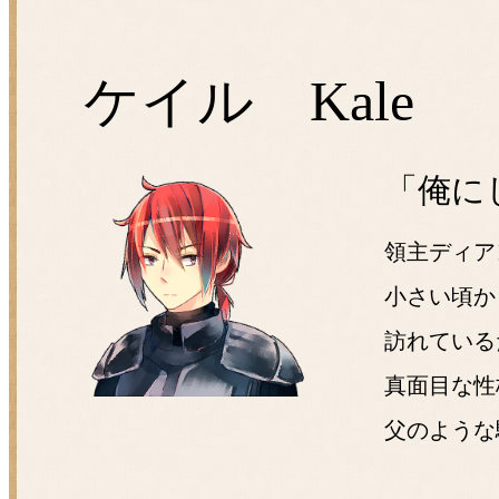
ケイル Kale
「俺に
領主ディア
小さい頃か
訪れている
真面目な性
父のような