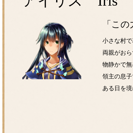
アイリス Iris
「この
小さな村で
両親がおら
物静かで無
領主の息子
ある日を境