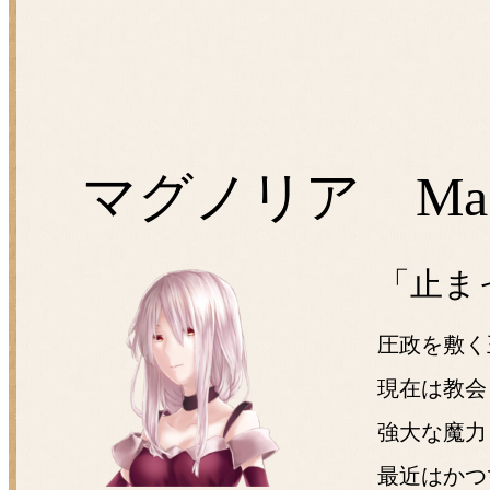
マグノリア Magn
「止ま
圧政を敷く
現在は教会
強大な魔力
最近はかつ