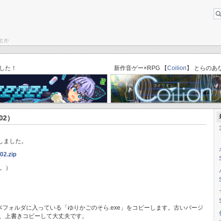
とか
About this b
ブログトップ
「ゆりかごのそら」C87体験版→完成版セーブデータ引き継ぎ方法
した！
新作音ゲー×RPG 【
Coilion
】 とらのあ
02）
しました。
002.zip
。）
、本フォルダに入っている「ゆりかごのそら.exe」をコピーします。古いバージ
が、上書きコピーして大丈夫です。