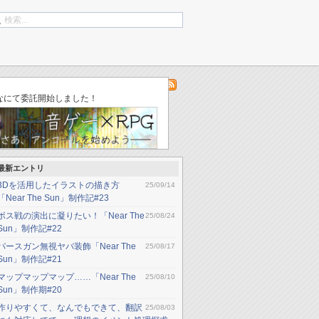
log
「ゆりかごのそら」不具合修正（ver002）
なにて委託開始しました！
最新エントリ
3Dを活用したイラストの描き方
25/09/14
「Near The Sun」制作記#23
ボス戦の演出に凝りたい！「Near The
25/08/24
Sun」制作記#22
パースガン無視ヤバ装飾「Near The
25/08/17
Sun」制作記#21
マップマップマップ……「Near The
25/08/10
Sun」制作期#20
作りやすくて、なんでもできて、翻訳
25/08/03