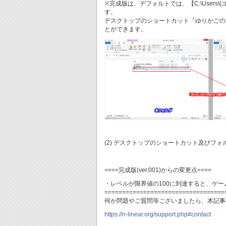
※完成版は、デフォルトでは、【C:\Users\(ユーザ名
す。
デスクトップのショートカット「ゆりかごの
とができます。
(2) デスクトップのショートカット及びフ
====完成版(ver.001)からの変更点====
・レベルが限界値の100に到達すると、ゲ
==================================
何か問題やご質問等ございましたら、本記事
https://n-linear.org/support.php#contact