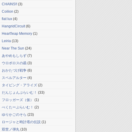
CHAINS!!
(3)
Coilion
(2)
fiat lux
(4)
HangridCircuit
(6)
Heart'leap Memory
(1)
Leiria
(13)
Near The Sun
(24)
あやめもしらず
(7)
ウロボロスの函
(3)
おかたづけ戦争
(6)
スペルアルター
(4)
タイピング・アライズ
(2)
だんじょんぷらいむ！
(33)
フロッガーズ（仮）
(1)
べくたーぷらいむ！
(2)
ゆりかごのそら
(23)
ロージャと時計塔の伝説
(1)
双世ノ弾丸
(10)