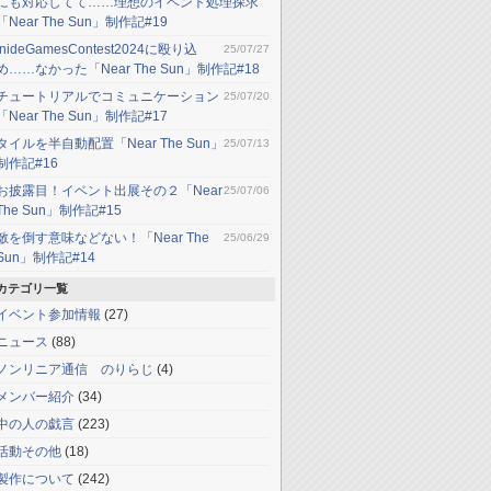
にも対応してて……理想のイベント処理探求
「Near The Sun」制作記#19
InideGamesContest2024に殴り込
25/07/27
め……なかった「Near The Sun」制作記#18
チュートリアルでコミュニケーション
25/07/20
「Near The Sun」制作記#17
タイルを半自動配置「Near The Sun」
25/07/13
制作記#16
お披露目！イベント出展その２「Near
25/07/06
The Sun」制作記#15
敵を倒す意味などない！「Near The
25/06/29
Sun」制作記#14
カテゴリ一覧
イベント参加情報
(27)
ニュース
(88)
ノンリニア通信 のりらじ
(4)
メンバー紹介
(34)
中の人の戯言
(223)
活動その他
(18)
製作について
(242)