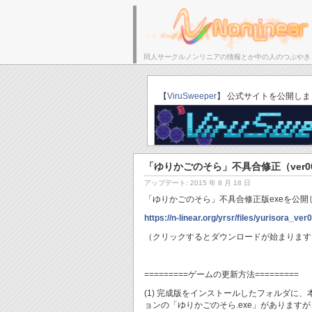
同人サークルノンリニアの情報とか中の人のつぶやき
サークルトップ
【
ViruSweeper
】 公式サイトを公開しま
「ゆりかごのそら」不具合修正（ver0
アップデート: 2015 年 8 月 18 日
「ゆりかごのそら」不具合修正版exeを公開
https://n-linear.org/yrsr/files/yurisora_ver
（クリックするとダウンロードが始まります
=========ゲームの更新方法=========
(1) 完成版をインストールしたフォルダに
ョンの「ゆりかごのそら.exe」があります