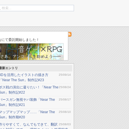
log
「ゆりかごのそら」不具合修正（ver002）
なにて委託開始しました！
最新エントリ
3Dを活用したイラストの描き方
25/09/14
「Near The Sun」制作記#23
ボス戦の演出に凝りたい！「Near The
25/08/24
Sun」制作記#22
パースガン無視ヤバ装飾「Near The
25/08/17
Sun」制作記#21
マップマップマップ……「Near The
25/08/10
Sun」制作期#20
作りやすくて、なんでもできて、翻訳
25/08/03