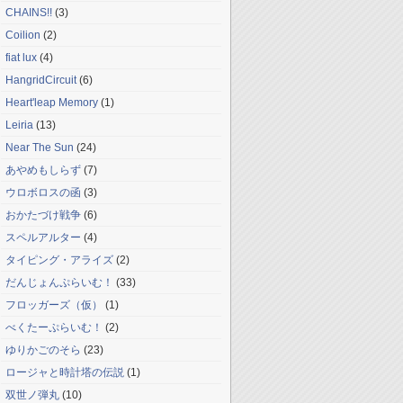
CHAINS!!
(3)
Coilion
(2)
fiat lux
(4)
HangridCircuit
(6)
Heart'leap Memory
(1)
Leiria
(13)
Near The Sun
(24)
あやめもしらず
(7)
ウロボロスの函
(3)
おかたづけ戦争
(6)
スペルアルター
(4)
タイピング・アライズ
(2)
だんじょんぷらいむ！
(33)
フロッガーズ（仮）
(1)
べくたーぷらいむ！
(2)
ゆりかごのそら
(23)
ロージャと時計塔の伝説
(1)
双世ノ弾丸
(10)