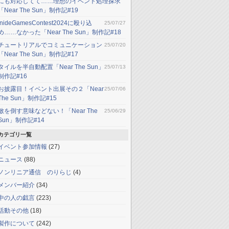
にも対応してて……理想のイベント処理探求
「Near The Sun」制作記#19
InideGamesContest2024に殴り込
25/07/27
め……なかった「Near The Sun」制作記#18
チュートリアルでコミュニケーション
25/07/20
「Near The Sun」制作記#17
タイルを半自動配置「Near The Sun」
25/07/13
制作記#16
お披露目！イベント出展その２「Near
25/07/06
The Sun」制作記#15
敵を倒す意味などない！「Near The
25/06/29
Sun」制作記#14
カテゴリ一覧
イベント参加情報
(27)
ニュース
(88)
ノンリニア通信 のりらじ
(4)
メンバー紹介
(34)
中の人の戯言
(223)
活動その他
(18)
製作について
(242)