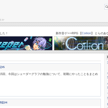
とか
About this b
ブログトップ
「ゆりかごのそら」C87体験版→完成版セーブデータ引き継ぎ方法
した！
新作音ゲー×RPG 【
Coilion
】 とらのあ
記#5
記第5回、今回はシェーダーグラフの勉強について、初期にやったことをまとめ
作記#4