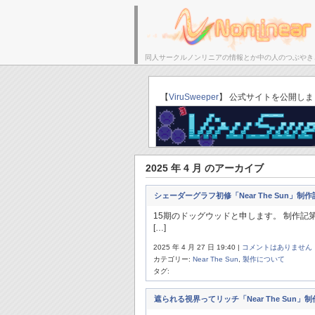
同人サークルノンリニアの情報とか中の人のつぶやき
サークルトップ
【
ViruSweeper
】 公式サイトを公開しま
2025 年 4 月 のアーカイブ
シェーダーグラフ初修「Near The Sun」制作
15期のドッグウッドと申します。 制作
[…]
2025 年 4 月 27 日 19:40 |
コメントはありません
カテゴリー:
Near The Sun
,
製作について
タグ:
遮られる視界ってリッチ「Near The Sun」制