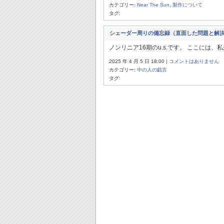
カテゴリー:
Near The Sun
,
製作について
タグ:
シェーダー周りの備忘録（直面した問題と解
ノンリニア16期のu.s.です。 ここには、私
2025 年 4 月 5 日 18:00 |
コメントはありません
カテゴリー:
中の人の戯言
タグ: