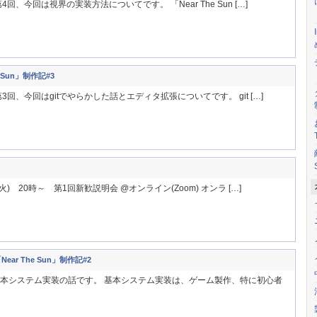
、今回は視界の実装方法についてです。 「Near The Sun […]
 Sun」制作記#3
回、今回はgitでやらかした話とエディタ拡張についてです。 git […]
) 20時～ 第1回新歓説明会 @オンライン(Zoom) オンラ […]
r The Sun」制作記#2
基本システム実装の話です。 基本システム実装は、ゲーム製作、特に初心者