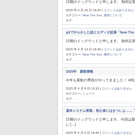
15期のドッグウッドと申します。 制作記第4回
2025 年 4 月 20 日 19:40 |
コメントはありません
カテゴリー:
Near The Sun
,
製作について
タグ:
gitでやらかした話とエディタ拡張「Near The
15期のドッグウッドと申します。 制作記第3
2025 年 4 月 13 日 19:40 |
コメントはありません
カテゴリー:
Near The Sun
,
製作について
タグ:
2025年 新歓情報
今年も新歓の季節がやってきました！ 4/8(火
2025 年 4 月 8 日 13:33 |
コメントはありません
カテゴリー:
ニュース
タグ:
基本システム実装、初心者にはきついよ……「Nea
15期のドッグウッドと申します。今回は
に […]
2025 年 4 月 6 日 19:40 |
コメントはありません