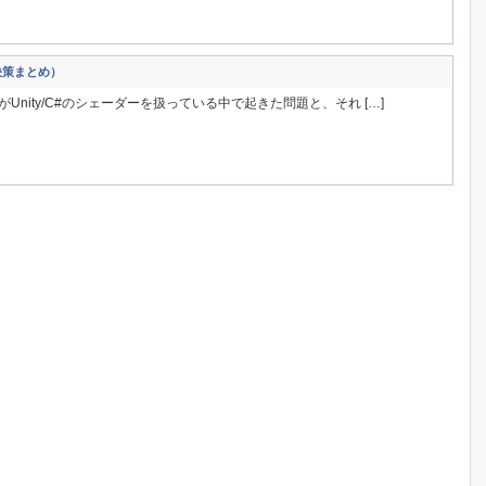
決策まとめ）
がUnity/C#のシェーダーを扱っている中で起きた問題と、それ […]