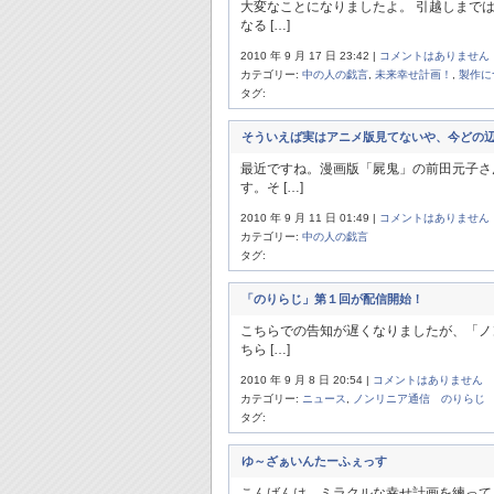
大変なことになりましたよ。 引越しまで
なる […]
2010 年 9 月 17 日 23:42 |
コメントはありません
カテゴリー:
中の人の戯言
,
未来幸せ計画！
,
製作に
タグ:
そういえば実はアニメ版見てないや、今どの
最近ですね。漫画版「屍鬼」の前田元子さ
す。そ […]
2010 年 9 月 11 日 01:49 |
コメントはありません
カテゴリー:
中の人の戯言
タグ:
「のりらじ」第１回が配信開始！
こちらでの告知が遅くなりましたが、「ノ
ちら […]
2010 年 9 月 8 日 20:54 |
コメントはありません
カテゴリー:
ニュース
,
ノンリニア通信 のりらじ
タグ:
ゆ～ざぁいんたーふぇっす
こんばんは。ミラクルな幸せ計画を練ってるi