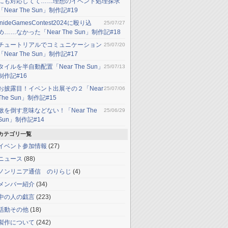
にも対応してて……理想のイベント処理探求
「Near The Sun」制作記#19
InideGamesContest2024に殴り込
25/07/27
め……なかった「Near The Sun」制作記#18
チュートリアルでコミュニケーション
25/07/20
「Near The Sun」制作記#17
タイルを半自動配置「Near The Sun」
25/07/13
制作記#16
お披露目！イベント出展その２「Near
25/07/06
The Sun」制作記#15
敵を倒す意味などない！「Near The
25/06/29
Sun」制作記#14
カテゴリ一覧
イベント参加情報
(27)
ニュース
(88)
ノンリニア通信 のりらじ
(4)
メンバー紹介
(34)
中の人の戯言
(223)
活動その他
(18)
製作について
(242)