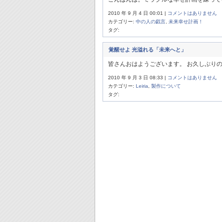
2010 年 9 月 4 日 00:01 |
コメントはありません
カテゴリー:
中の人の戯言
,
未来幸せ計画！
タグ:
覚醒せよ 光溢れる「未来へと」
皆さんおはようございます。 お久しぶりのR
2010 年 9 月 3 日 08:33 |
コメントはありません
カテゴリー:
Leiria
,
製作について
タグ: