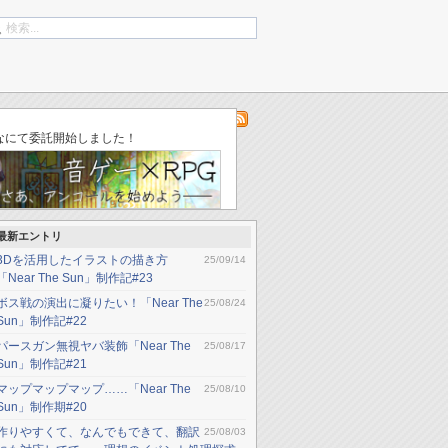
log
「ゆりかごのそら」不具合修正（ver002）
なにて委託開始しました！
最新エントリ
3Dを活用したイラストの描き方
25/09/14
「Near The Sun」制作記#23
ボス戦の演出に凝りたい！「Near The
25/08/24
Sun」制作記#22
パースガン無視ヤバ装飾「Near The
25/08/17
Sun」制作記#21
マップマップマップ……「Near The
25/08/10
Sun」制作期#20
作りやすくて、なんでもできて、翻訳
25/08/03