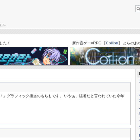
とか
About this b
ブログトップ
「ゆりかごのそら」C87体験版→完成版セーブデータ引き継ぎ方法
した！
新作音ゲー×RPG 【
Coilion
】 とらのあ
！』グラフィック担当のもちもです。 いやぁ、猛暑だと言われていた今年