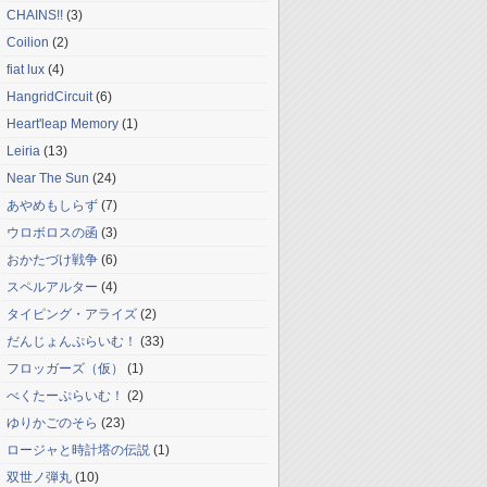
CHAINS!!
(3)
Coilion
(2)
fiat lux
(4)
HangridCircuit
(6)
Heart'leap Memory
(1)
Leiria
(13)
Near The Sun
(24)
あやめもしらず
(7)
ウロボロスの函
(3)
おかたづけ戦争
(6)
スペルアルター
(4)
タイピング・アライズ
(2)
だんじょんぷらいむ！
(33)
フロッガーズ（仮）
(1)
べくたーぷらいむ！
(2)
ゆりかごのそら
(23)
ロージャと時計塔の伝説
(1)
双世ノ弾丸
(10)