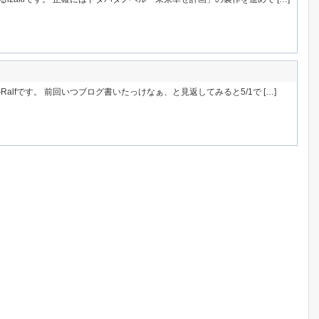
alfです。 前回いつブログ書いたっけなぁ、と見返してみると5/1で […]