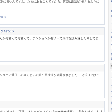
は別に良いんですよ。たまにあることですから。問題は回線が使えるように
ついて
辺なんだろう
んが可愛くて可愛くて。テンションが有頂天で原作を読み返したりしてま
ンリニア通信 のりらじ」の第１回放送が公開されました。 公式ＨＰはこ
zakiです。 正確にはドタバタノベル「未来幸せ計画」の製作を進めて […]