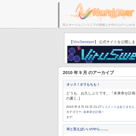
同人サークルノンリニアの情報とか中の人のつぶやき
サークルトップ
【
ViruSweeper
】 公式サイトを公開しま
2010 年 9 月 のアーカイブ
オッス！オラもちも！
どうも、お久しぶりです。『未来幸せ計画
の夏 […]
2010 年 9 月 24 日 21:27 |
コメントはありません
カテゴリー:
未来幸せ計画！
タグ:
何と言えばいいのやら……。