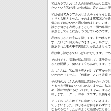
私はカラフルおじさんの斜め前あたりに立ち
たいという私が感じた欲求は、皆さんにも理
私は横目でカラフルおじさんをちらちらと見
くりとも動きません。そのまま三駅ほどを通
像なのではないかと思い始めました。いえ、
誰かが何かを表現しようとして一両の車両に
依然としてそこにありつづけているのです。
私はおじさんの意味を探ります。彼の姿を目
す。だけど皆目見当がつきません。私には、
解放された唯の中年男性にしか見えませんで
私は申し訳なさでいっぱいになります。ごめ
その時です。電車が駅に到着して、電子音を
さんは開眼し、勢いよく立ちあがります。そ
おじさんは、私に箒を突き付けて何事かを叫
いかわかりません。「何事か」という表現で
その時のおじさんの表情は真剣そのものでし
とるべき行動はひとつしかありません。私は
め、誰の迷惑にもなっておりません。すると
出します。「グー」のポーズです。礼儀を考
そしておじさんはドアに向かっていきます。
てしまいました。おじさんは何も言わずにそ
なものをなくしたかのような絶望がにじみ出