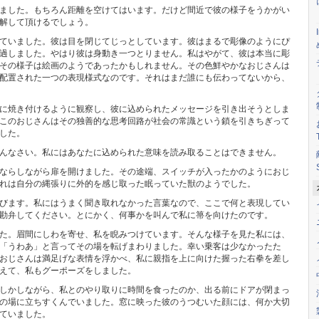
ました。もちろん距離を空けてはいます。だけど間近で彼の様子をうかがい
解して頂けるでしょう。
ていました。彼は目を閉じてじっとしています。彼はまるで彫像のようにぴ
過しました。やはり彼は身動き一つとりません。私はやがて、彼は本当に彫
その様子は絵画のようであったかもしれません。その色鮮やかなおじさんは
配置された一つの表現様式なのです。それはまだ誰にも伝わってないから、
に焼き付けるように観察し、彼に込められたメッセージを引き出そうとしま
このおじさんはその独善的な思考回路が社会の常識という鎖を引きちぎって
した。
んなさい。私にはあなたに込められた意味を読み取ることはできません。
ならしながら扉を開けました。その途端、スイッチが入ったかのようにおじ
れは自分の縄張りに外的を感じ取った眠っていた獣のようでした。
びます。私にはうまく聞き取れなかった言葉なので、ここで何と表現してい
勘弁してください。とにかく、何事かを叫んで私に箒を向けたのです。
た。眉間にしわを寄せ、私を睨みつけています。そんな様子を見た私には、
「うわあ」と言ってその場を転げまわりました。幸い乗客は少なかったた
おじさんは満足げな表情を浮かべ、私に親指を上に向けた握った右拳を差し
えて、私もグーポーズをしました。
しかしながら、私とのやり取りに時間を食ったのか、出る前にドアが閉まっ
の場に立ちすくんでいました。窓に映った彼のうつむいた顔には、何か大切
ていました。