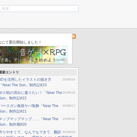
log
「ゆりかごのそら」不具合修正（ver002）
なにて委託開始しました！
最新エントリ
3Dを活用したイラストの描き方
25/09/14
「Near The Sun」制作記#23
ボス戦の演出に凝りたい！「Near The
25/08/24
Sun」制作記#22
パースガン無視ヤバ装飾「Near The
25/08/17
Sun」制作記#21
マップマップマップ……「Near The
25/08/10
Sun」制作期#20
作りやすくて、なんでもできて、翻訳
25/08/03