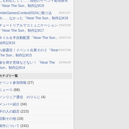
にも対応してて……理想のイベント処理探求
「Near The Sun」制作記#19
InideGamesContest2024に殴り込
25/07/27
め……なかった「Near The Sun」制作記#18
チュートリアルでコミュニケーション
25/07/20
「Near The Sun」制作記#17
タイルを半自動配置「Near The Sun」
25/07/13
制作記#16
お披露目！イベント出展その２「Near
25/07/06
The Sun」制作記#15
敵を倒す意味などない！「Near The
25/06/29
Sun」制作記#14
カテゴリ一覧
イベント参加情報
(27)
ニュース
(88)
ノンリニア通信 のりらじ
(4)
メンバー紹介
(34)
中の人の戯言
(223)
活動その他
(18)
製作について
(242)