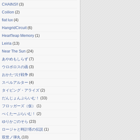
CHAINS!!
(3)
Coilion
(2)
fiat lux
(4)
HangridCircuit
(6)
Heart'leap Memory
(1)
Leiria
(13)
Near The Sun
(24)
あやめもしらず
(7)
ウロボロスの函
(3)
おかたづけ戦争
(6)
スペルアルター
(4)
タイピング・アライズ
(2)
だんじょんぷらいむ！
(33)
フロッガーズ（仮）
(1)
べくたーぷらいむ！
(2)
ゆりかごのそら
(23)
ロージャと時計塔の伝説
(1)
双世ノ弾丸
(10)