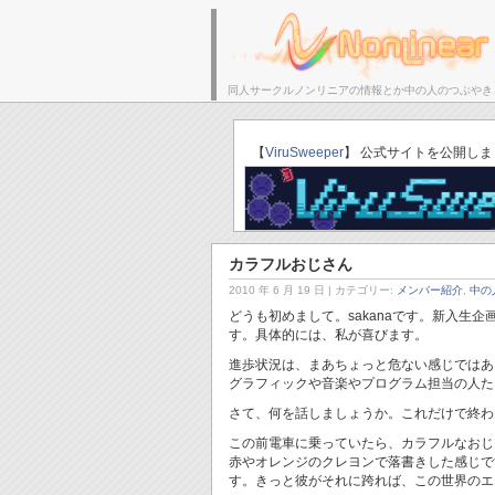
同人サークルノンリニアの情報とか中の人のつぶやき
サークルトップ
【
ViruSweeper
】 公式サイトを公開しま
カラフルおじさん
2010 年 6 月 19 日
| カテゴリー:
メンバー紹介
,
中の
どうも初めまして。sakanaです。新入生企
す。具体的には、私が喜びます。
進歩状況は、まあちょっと危ない感じではあ
グラフィックや音楽やプログラム担当の人た
さて、何を話しましょうか。これだけで終わ
この前電車に乗っていたら、カラフルなおじ
赤やオレンジのクレヨンで落書きした感じで
す。きっと彼がそれに跨れば、この世界のエ