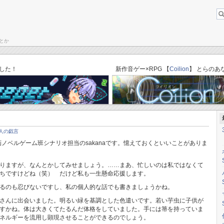
とか
About this b
ブログトップ
「ゆりかごのそら」C87体験版→完成版セーブデータ引き継ぎ方法
した！
新作音ゲー×RPG 【
Coilion
】 とらのあ
人の戯言
画ノベルゲーム班シナリオ担当のsakanaです。憶えておくといいことがありま
りますが、なんとかしてみせましょう。……まあ、忙しいのは私ではなくて
ちですけどね（笑） だけど私も一生懸命応援します。
るのも忍びないですし、私の個人的な話でも書きましょうかね。
さんに出会いました。明るい緑を基調とした色遣いです。若い芋虫に子供が
すかね。体は大きくてたるんだ体格をしていました。手には箒を持っていま
ネルギーを流用し顕現させることができるのでしょう。