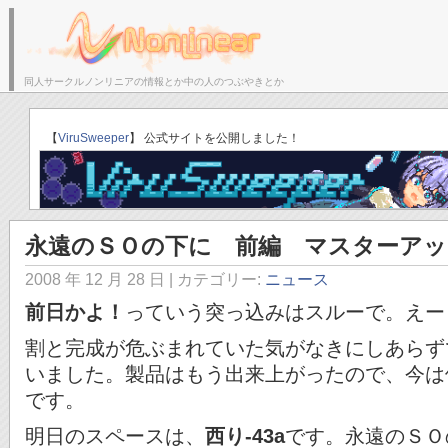
同人サークルノンリニアの情報とか中の人のつぶやきとか
サークルトップ
ブログトップ
「ゆりかごのそら」C
【
ViruSweeper
】 公式サイトを公開しました！
永遠のＳＯの下に 前編 マスターアッ
2008 年 12 月 28 日
| カテゴリー:
ニュース
前日かよ！
っていう突っ込みはスルーで。えー
割と完成が危ぶまれていた気がなきにしあらず
いました。製品はもう出来上がったので、今は修
です。
明日のスペースは、
西り-43a
です。永遠のＳＯ