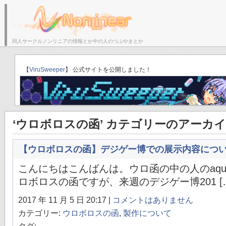
同人サークルノンリニアの情報とか中の人のつぶやきとか
サークルトップ
ブログトップ
「ゆりかごのそら」C
【
ViruSweeper
】 公式サイトを公開しました！
‘ウロボロスの函’ カテゴリーのアーカ
【ウロボロスの函】デジゲー博での展示内容につ
こんにちはこんばんは。ウロ函の中の人のaqu
ロボロスの函ですが、来週のデジゲー博201 [
2017 年 11 月 5 日 20:17 |
コメントはありません
カテゴリー:
ウロボロスの函
,
製作について