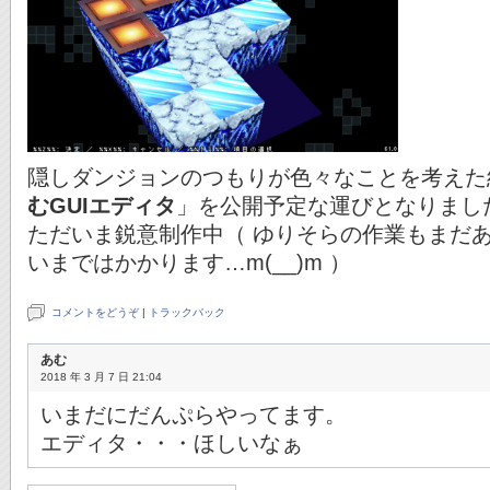
隠しダンジョンのつもりが色々なことを考えた
むGUIエディタ
」を公開予定な運びとなりまし
ただいま鋭意制作中（ ゆりそらの作業もまだ
いまではかかります…m(__)m ）
コメントをどうぞ
|
トラックバック
あむ
2018 年 3 月 7 日 21:04
いまだにだんぷらやってます。
エディタ・・・ほしいなぁ