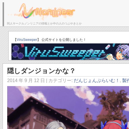
同人サークルノンリニアの情報とか中の人のつぶやきとか
サークルトップ
ブログトップ
「ゆりかごのそら」C
【
【
ViruSweeper
エルフの森ぷろじぇくと！
】 公式サイトを公開しました！
】 公式サイトを公開しました！
隠しダンジョンかな？
2014 年 9 月 12 日
| カテゴリー:
だんじょんぷらいむ！
,
製