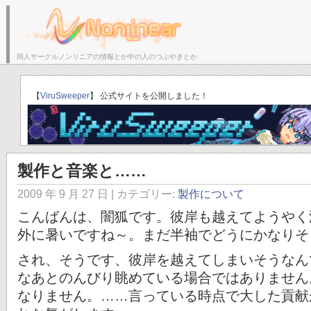
同人サークルノンリニアの情報とか中の人のつぶやきとか
サークルトップ
ブログトップ
「ゆりかごのそら」C
【
ViruSweeper
】 公式サイトを公開しました！
製作と音楽と……
2009 年 9 月 27 日
| カテゴリー:
製作について
こんばんは、闇狐です。彼岸も越えてようやく
外に暑いですね～。まだ半袖でどうにかなりそ
され、そうです、彼岸を越えてしまいそうなん
なあとのんびり眺めている場合ではありません
なりません。……言っている時点で大した貢献