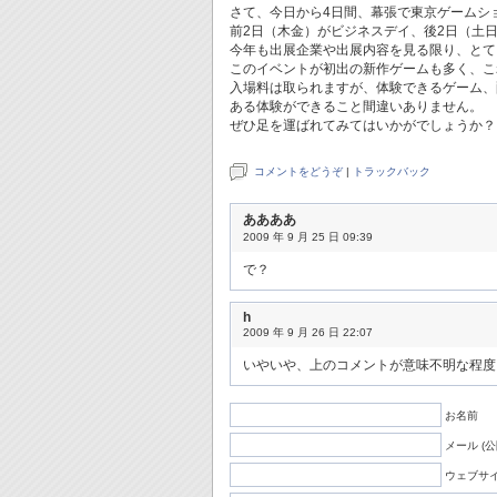
さて、今日から4日間、幕張で東京ゲームシ
前2日（木金）がビジネスデイ、後2日（土
今年も出展企業や出展内容を見る限り、とて
このイベントが初出の新作ゲームも多く、こ
入場料は取られますが、体験できるゲーム、
ある体験ができること間違いありません。
ぜひ足を運ばれてみてはいかがでしょうか？
コメントをどうぞ
|
トラックバック
ああああ
2009 年 9 月 25 日 09:39
で？
h
2009 年 9 月 26 日 22:07
いやいや、上のコメントが意味不明な程度
お名前
メール (
ウェブサ