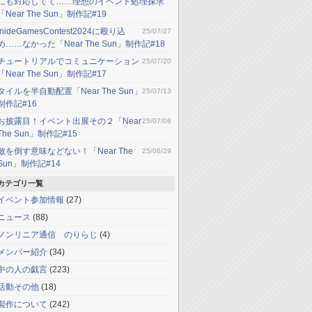
にも対応してて……理想のイベント処理探求
「Near The Sun」制作記#19
InideGamesContest2024に殴り込
25/07/27
め……なかった「Near The Sun」制作記#18
チュートリアルでコミュニケーション
25/07/20
「Near The Sun」制作記#17
タイルを半自動配置「Near The Sun」
25/07/13
制作記#16
お披露目！イベント出展その２「Near
25/07/06
The Sun」制作記#15
敵を倒す意味などない！「Near The
25/06/29
Sun」制作記#14
カテゴリ一覧
イベント参加情報
(27)
ニュース
(88)
ノンリニア通信 のりらじ
(4)
メンバー紹介
(34)
中の人の戯言
(223)
活動その他
(18)
製作について
(242)