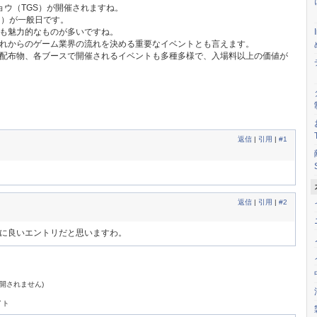
ョウ（TGS）が開催されますね。
日）が一般日です。
も魅力的なものが多いですね。
れからのゲーム業界の流れを決める重要なイベントとも言えます。
配布物、各ブースで開催されるイベントも多種多様で、入場料以上の価値が
返信
|
引用
|
#1
返信
|
引用
|
#2
に良いエントリだと思いますわ。
公開されません)
イト