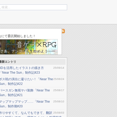
log
「ゆりかごのそら」不具合修正（ver002）
なにて委託開始しました！
最新エントリ
3Dを活用したイラストの描き方
25/09/14
「Near The Sun」制作記#23
ボス戦の演出に凝りたい！「Near The
25/08/24
Sun」制作記#22
パースガン無視ヤバ装飾「Near The
25/08/17
Sun」制作記#21
マップマップマップ……「Near The
25/08/10
Sun」制作期#20
作りやすくて、なんでもできて、翻訳
25/08/03