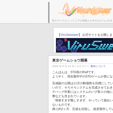
同人サークルノンリニアの情報とか中の人のつぶやき
サークルトップ
【
ViruSweeper
】 公式サイトを公開しま
東京ゲームショウ開幕
2009 年 9 月 24 日
| カテゴリー:
製作について
こんばんは、STG班のRalfです。
ようやく、現在製作中のSTGゲームが形に
完成版の公開は11月の駒場祭を目標にして
いので、そろそろシステムを完成させておき
デバッグ作業にはシステムのバグ取りの他に
整なども含まれています。
「簡単すぎず難しすぎず、やっていて面白い
ないものです。
残り約2ヶ月、完成を目指し、鋭意製作して