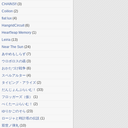
CHAINS!!
(3)
Coilion
(2)
fiat lux
(4)
HangridCircuit
(6)
Heart'leap Memory
(1)
Leiria
(13)
Near The Sun
(24)
あやめもしらず
(7)
ウロボロスの函
(3)
おかたづけ戦争
(6)
スペルアルター
(4)
タイピング・アライズ
(2)
だんじょんぷらいむ！
(33)
フロッガーズ（仮）
(1)
べくたーぷらいむ！
(2)
ゆりかごのそら
(23)
ロージャと時計塔の伝説
(1)
双世ノ弾丸
(10)