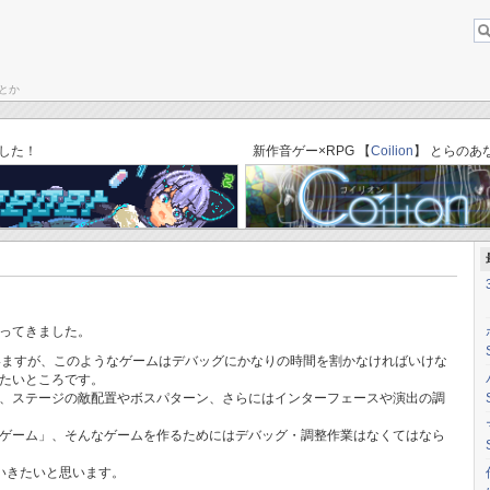
とか
About this b
ブログトップ
「ゆりかごのそら」C87体験版→完成版セーブデータ引き継ぎ方法
した！
新作音ゲー×RPG 【
Coilion
】 とらのあ
なってきました。
いますが、このようなゲームはデバッグにかなりの時間を割かなければいけな
たいところです。
、ステージの敵配置やボスパターン、さらにはインターフェースや演出の調
ゲーム」、そんなゲームを作るためにはデバッグ・調整作業はなくてはなら
いきたいと思います。