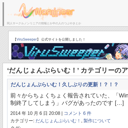
同人サークルノンリニアの情報とか中の人のつぶやきとか
サークルトップ
ブログトップ
「ゆりかごのそら」C
【
ViruSweeper
】 公式サイトを公開しました！
‘だんじょんぷらいむ！’ カテゴリーの
だんじょんぷらいむ！久しぶりの更新！？！？
前々からちょくちょく報告されていた、「Windo
制終了してしまう」バグがあったのです […]
2014 年 10 月 6 日 20:08 |
コメント 6 件
カテゴリー:
だんじょんぷらいむ！
,
製作について